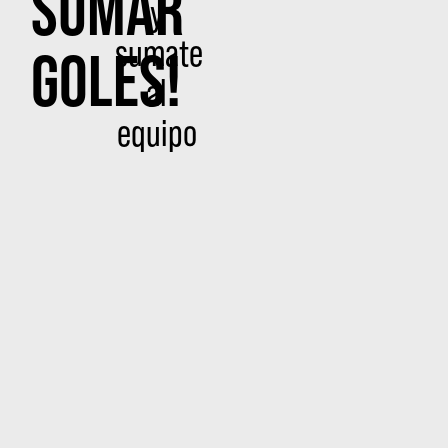
SUMAR
y
sumate
GOLES!
al
equipo