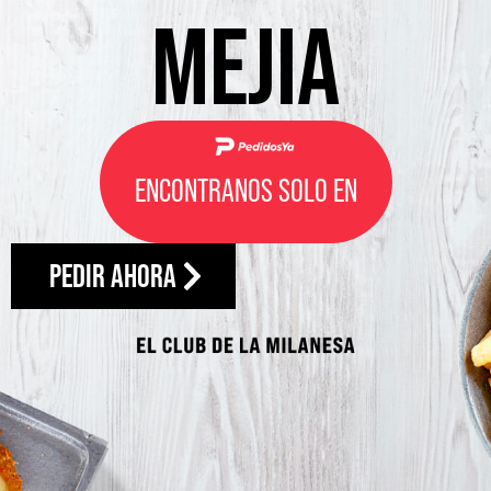
MEJIA
ENCONTRANOS SOLO EN
PEDIR AHORA