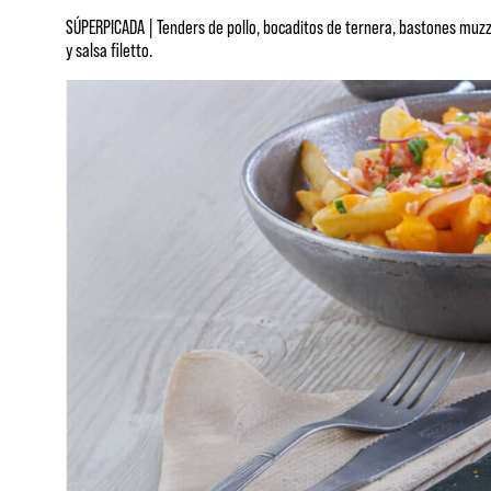
SÚPERPICADA | Tenders de pollo, bocaditos de ternera, bastones muzzare
y salsa filetto.