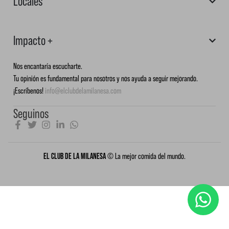
Locales
Impacto +
Nos encantaría escucharte.
Tu opinión es fundamental para nosotros y nos ayuda a seguir mejorando.
¡Escríbenos!
info@elclubdelamilanesa.com
Seguinos
EL CLUB DE LA MILANESA
© La mejor comida del mundo.